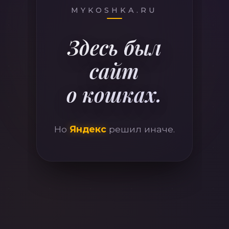
410
MYKOSHKA.RU
Здесь был
сайт
о кошках.
Но
Яндекс
решил иначе.