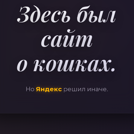
41
Здесь был
сайт
о кошках.
Но
Яндекс
решил иначе.