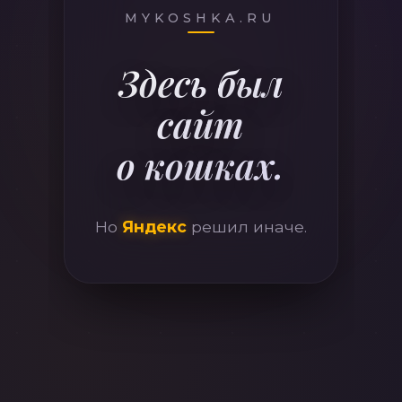
410
MYKOSHKA.RU
Здесь был
сайт
о кошках.
Но
Яндекс
решил иначе.