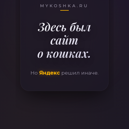
410
MYKOSHKA.RU
Здесь был
сайт
о кошках.
Но
Яндекс
решил иначе.