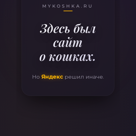
410
MYKOSHKA.RU
Здесь был
сайт
о кошках.
Но
Яндекс
решил иначе.