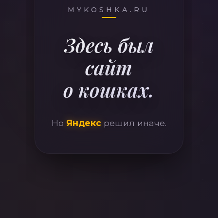
410
MYKOSHKA.RU
Здесь был
сайт
о кошках.
Но
Яндекс
решил иначе.