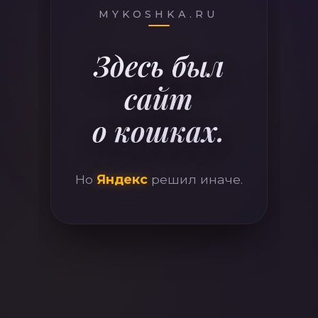
410
MYKOSHKA.RU
Здесь был
сайт
о кошках.
Но
Яндекс
решил иначе.